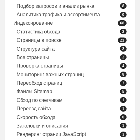
Подбор запросов и анализ рынка
8
Аналитика трафика и ассортимента
0
Индексирование
68
Статистика обхода
2
Страницы в поиске
21
Структура сайта
2
Все страницы
2
Проверка страницы
4
Мониторинг важных страниц
8
Переобход страниц
3
Файлы Sitemap
5
Обход по счетчикам
1
Переезд сайта
1
Скорость обхода
0
Заголовки и описания
1
Рендеринг страниц JavaScript
3