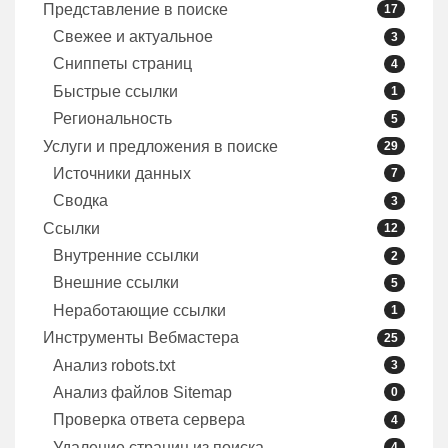
Представление в поиске
17
Свежее и актуальное
3
Сниппеты страниц
4
Быстрые ссылки
1
Региональность
5
Услуги и предложения в поиске
29
Источники данных
7
Сводка
3
Ссылки
12
Внутренние ссылки
2
Внешние ссылки
5
Неработающие ссылки
1
Инструменты Вебмастера
25
Анализ robots.txt
3
Анализ файлов Sitemap
0
Проверка ответа сервера
4
Удаление страниц из поиска
4