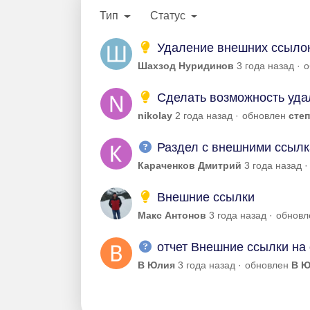
Тип
Статус
Удаление внешних ссыло
Шахзод Нуридинов
3 года назад
о
Сделать возможность уда
nikolay
2 года назад
обновлен
сте
Раздел с внешними ссыл
Караченков Дмитрий
3 года назад
Внешние ссылки
Макс Антонов
3 года назад
обнов
отчет Внешние ссылки на 
В Юлия
3 года назад
обновлен
В Ю