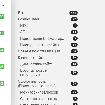
и
Все
464
72
Разные идеи
77
ИКС
3
API
13
31
Новое меню Вебмастера
5
Идеи для интерфейса
14
13
Советы по оптимизации
30
Качество сайта
70
Диагностика сайта
18
10
Безопасность и
26
нарушения
Эффективность
+2
69
(Поисковые запросы)
Мониторинг запросов
25
Статистика запросов
9