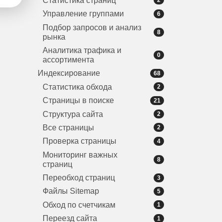
Статистика страниц
2
Управление группами
6
Подбор запросов и анализ
8
рынка
Аналитика трафика и
0
ассортимента
Индексирование
68
Статистика обхода
2
Страницы в поиске
21
Структура сайта
2
Все страницы
2
Проверка страницы
4
Мониторинг важных
8
страниц
Переобход страниц
3
Файлы Sitemap
5
Обход по счетчикам
1
Переезд сайта
1