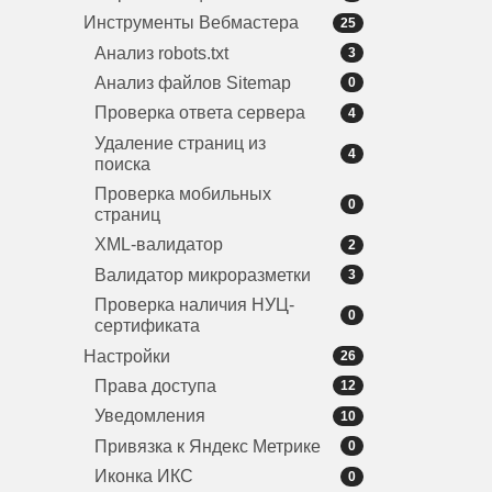
Инструменты Вебмастера
25
Анализ robots.txt
3
Анализ файлов Sitemap
0
Проверка ответа сервера
4
Удаление страниц из
4
поиска
Проверка мобильных
0
страниц
XML-валидатор
2
Валидатор микроразметки
3
Проверка наличия НУЦ-
0
сертификата
Настройки
26
Права доступа
12
Уведомления
10
Привязка к Яндекс Метрике
0
Иконка ИКС
0