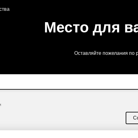
ства
Место для в
Оставляйте пожелания по 
и
С