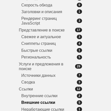
Скорость обхода
0
Заголовки и описания
1
Рендеринг страниц
3
JavaScript
Представление в поиске
17
Свежее и актуальное
3
Сниппеты страниц
4
Быстрые ссылки
1
Региональность
5
Услуги и предложения в
29
поиске
Источники данных
7
Сводка
3
Ссылки
12
Внутренние ссылки
2
Внешние ссылки
5
Неработающие ссылки
1