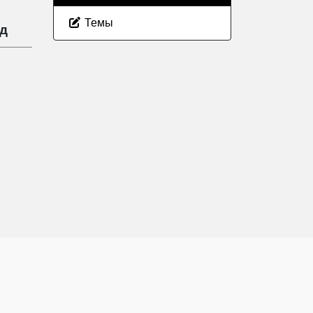
Темы
ад