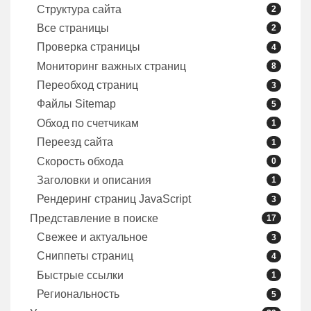
Структура сайта
2
Все страницы
2
Проверка страницы
4
Мониторинг важных страниц
8
Переобход страниц
3
Файлы Sitemap
5
Обход по счетчикам
1
Переезд сайта
1
Скорость обхода
0
Заголовки и описания
1
Рендеринг страниц JavaScript
3
Представление в поиске
17
Свежее и актуальное
3
Сниппеты страниц
4
Быстрые ссылки
1
Региональность
5