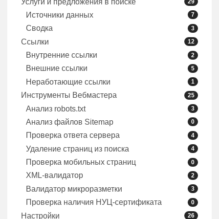
Услуги и предложения в поиске
29
Источники данных
7
Сводка
3
Ссылки
12
Внутренние ссылки
2
Внешние ссылки
5
Неработающие ссылки
1
Инструменты Вебмастера
25
Анализ robots.txt
3
Анализ файлов Sitemap
0
Проверка ответа сервера
4
Удаление страниц из поиска
4
Проверка мобильных страниц
0
XML-валидатор
2
Валидатор микроразметки
3
Проверка наличия НУЦ-сертификата
0
Настройки
26