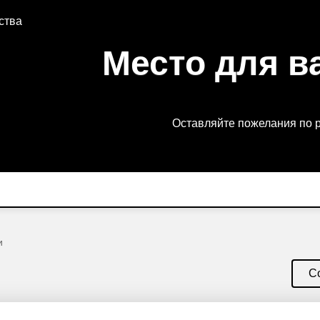
ства
Место для в
Оставляйте пожелания по 
и
С