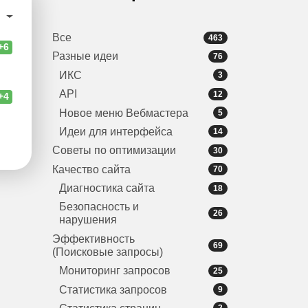
и
Все
463
+6
Разные идеи
76
ИКС
3
API
12
+4
Новое меню Вебмастера
5
Идеи для интерфейса
14
Советы по оптимизации
30
Качество сайта
70
Диагностика сайта
18
Безопасность и
26
нарушения
Эффективность
69
(Поисковые запросы)
Мониторинг запросов
25
Статистика запросов
9