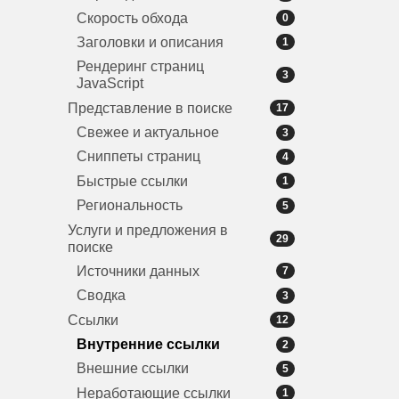
Скорость обхода
0
Заголовки и описания
1
Рендеринг страниц
3
JavaScript
Представление в поиске
17
Свежее и актуальное
3
Сниппеты страниц
4
Быстрые ссылки
1
Региональность
5
Услуги и предложения в
29
поиске
Источники данных
7
Сводка
3
Ссылки
12
Внутренние ссылки
2
Внешние ссылки
5
Неработающие ссылки
1