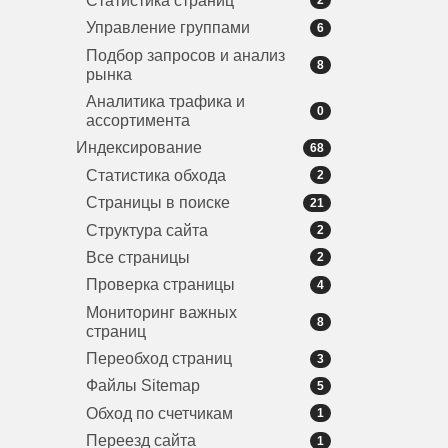
Статистика страниц
2
Управление группами
6
Подбор запросов и анализ
8
рынка
Аналитика трафика и
0
ассортимента
Индексирование
68
Статистика обхода
2
Страницы в поиске
21
Структура сайта
2
Все страницы
2
Проверка страницы
4
Мониторинг важных
8
страниц
Переобход страниц
3
Файлы Sitemap
5
Обход по счетчикам
1
Переезд сайта
1