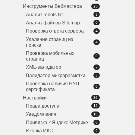
Инструменты Вебмастера
25
Анализ robots.txt
3
Анализ файлов Sitemap
0
Проверка ответа сервера
4
Удаление страниц из
4
поиска
Проверка мобильных
0
страниц
XML-валидатор
2
Валидатор микроразметки
3
Проверка наличия НУЦ-
0
сертификата
Настройки
26
Права доступа
12
Уведомления
10
Привязка к Яндекс Метрике
0
Иконка ИКС
0