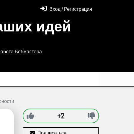
Вход / Регистрация
аших идей
работе Вебмастера
рности
+2
Подписаться