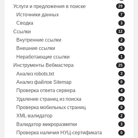
Услуги и предложения в поиске
29
Источники данных
7
Сводка
3
Ссылки
12
Внутренние ссылки
2
Внешние ссылки
5
Неработающие ссылки
1
Инструменты Вебмастера
25
Анализ robots.txt
3
Анализ файлов Sitemap
0
Проверка ответа сервера
4
Удаление страниц из поиска
4
Проверка мобильных страниц
0
XML-валидатор
2
Валидатор микроразметки
3
Проверка наличия НУЦ-сертификата
0