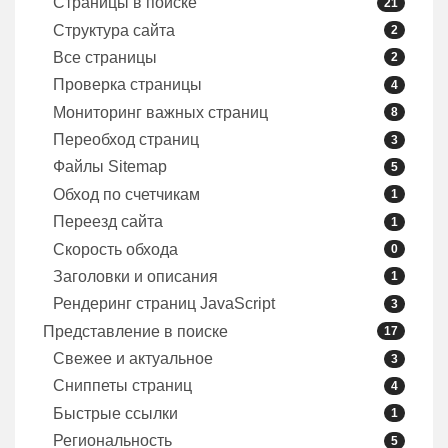
Страницы в поиске
21
Структура сайта
2
Все страницы
2
Проверка страницы
4
Мониторинг важных страниц
8
Переобход страниц
3
Файлы Sitemap
5
Обход по счетчикам
1
Переезд сайта
1
Скорость обхода
0
Заголовки и описания
1
Рендеринг страниц JavaScript
3
Представление в поиске
17
Свежее и актуальное
3
Сниппеты страниц
4
Быстрые ссылки
1
Региональность
5