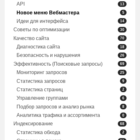
API
13
Новое меню Вебмастера
5
Идеи для интерфейса
14
Советы по оптимизации
30
Качество сайта
70
Диагностика сайта
18
Безопасность и нарушения
26
Эффективность (Поисковые запросы)
69
Мониторинг запросов
25
Статистика запросов
9
Статистика страниц
2
Управление группами
6
Подбор запросов и анализ рынка
8
Аналитика трафика и ассортимента
0
Индексирование
68
Статистика обхода
2