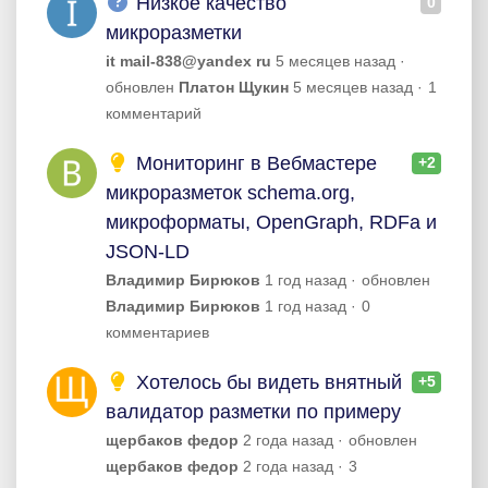
Низкое качество
0
микроразметки
it mail-838@yandex ru
5 месяцев назад
обновлен
Платон Щукин
5 месяцев назад
1
комментарий
Мониторинг в Вебмастере
+2
микроразметок schema.org,
микроформаты, OpenGraph, RDFa и
JSON-LD
Владимир Бирюков
1 год назад
обновлен
Владимир Бирюков
1 год назад
0
комментариев
Хотелось бы видеть внятный
+5
валидатор разметки по примеру
щербаков федор
2 года назад
обновлен
щербаков федор
2 года назад
3