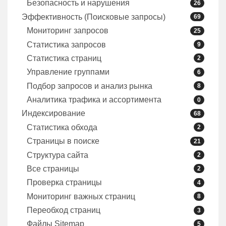
Безопасность и нарушения
26
Эффективность (Поисковые запросы)
69
Мониторинг запросов
25
Статистика запросов
9
Статистика страниц
2
Управление группами
6
Подбор запросов и анализ рынка
8
Аналитика трафика и ассортимента
0
Индексирование
68
Статистика обхода
2
Страницы в поиске
21
Структура сайта
2
Все страницы
2
Проверка страницы
4
Мониторинг важных страниц
8
Переобход страниц
3
Файлы Sitemap
5