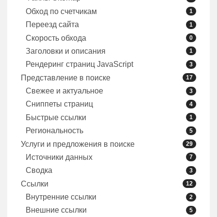
Обход по счетчикам
1
Переезд сайта
1
Скорость обхода
0
Заголовки и описания
1
Рендеринг страниц JavaScript
3
Представление в поиске
17
Свежее и актуальное
3
Сниппеты страниц
4
Быстрые ссылки
1
Региональность
5
Услуги и предложения в поиске
29
Источники данных
7
Сводка
3
Ссылки
12
Внутренние ссылки
2
Внешние ссылки
5