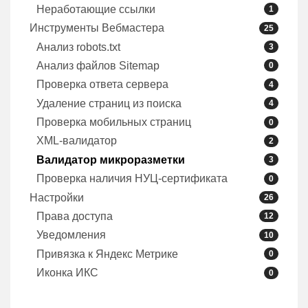
Неработающие ссылки
1
Инструменты Вебмастера
25
Анализ robots.txt
3
Анализ файлов Sitemap
0
Проверка ответа сервера
4
Удаление страниц из поиска
4
Проверка мобильных страниц
0
XML-валидатор
2
Валидатор микроразметки
3
Проверка наличия НУЦ-сертификата
0
Настройки
26
Права доступа
12
Уведомления
10
Привязка к Яндекс Метрике
0
Иконка ИКС
0