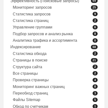
Эффективность (Поисковые запросы)
69
Мониторинг запросов
25
Статистика запросов
9
Статистика страниц
2
Управление группами
6
Подбор запросов и анализ рынка
8
Аналитика трафика и ассортимента
0
Индексирование
68
Статистика обхода
2
Страницы в поиске
21
Структура сайта
2
Все страницы
2
Проверка страницы
4
Мониторинг важных страниц
8
Переобход страниц
3
Файлы Sitemap
5
Обход по счетчикам
1