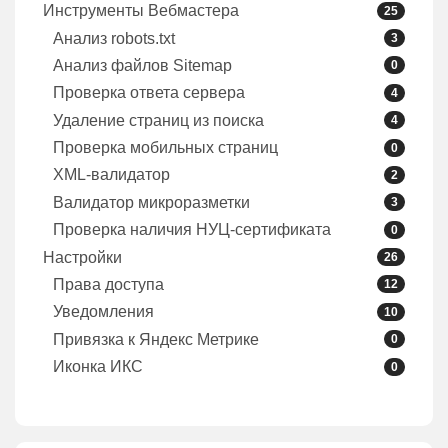
Инструменты Вебмастера
25
Анализ robots.txt
3
Анализ файлов Sitemap
0
Проверка ответа сервера
4
Удаление страниц из поиска
4
Проверка мобильных страниц
0
XML-валидатор
2
Валидатор микроразметки
3
Проверка наличия НУЦ-сертификата
0
Настройки
26
Права доступа
12
Уведомления
10
Привязка к Яндекс Метрике
0
Иконка ИКС
0