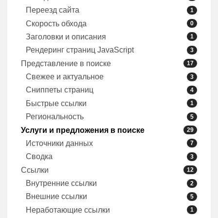
Переезд сайта
1
Скорость обхода
0
Заголовки и описания
1
Рендеринг страниц JavaScript
3
Представление в поиске
17
Свежее и актуальное
3
Сниппеты страниц
4
Быстрые ссылки
1
Региональность
5
Услуги и предложения в поиске
29
Источники данных
7
Сводка
3
Ссылки
12
Внутренние ссылки
2
Внешние ссылки
5
Неработающие ссылки
1