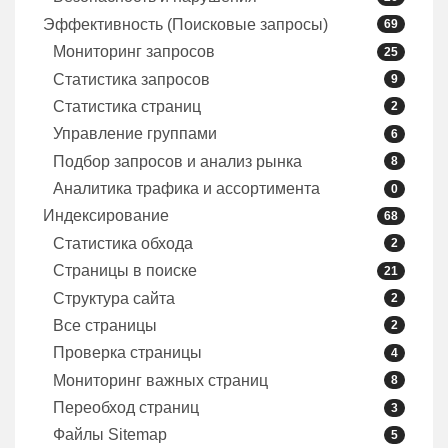
Эффективность (Поисковые запросы)
69
Мониторинг запросов
25
Статистика запросов
9
Статистика страниц
2
Управление группами
6
Подбор запросов и анализ рынка
8
Аналитика трафика и ассортимента
0
Индексирование
68
Статистика обхода
2
Страницы в поиске
21
Структура сайта
2
Все страницы
2
Проверка страницы
4
Мониторинг важных страниц
8
Переобход страниц
3
Файлы Sitemap
5