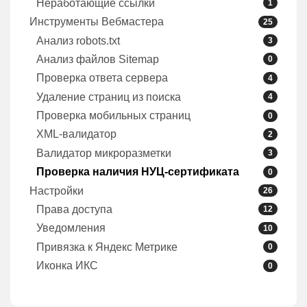
Неработающие ссылки
1
Инструменты Вебмастера
25
Анализ robots.txt
3
Анализ файлов Sitemap
0
Проверка ответа сервера
4
Удаление страниц из поиска
4
Проверка мобильных страниц
0
XML-валидатор
2
Валидатор микроразметки
3
Проверка наличия НУЦ-сертификата
0
Настройки
26
Права доступа
12
Уведомления
10
Привязка к Яндекс Метрике
0
Иконка ИКС
0