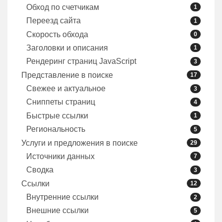
Обход по счетчикам
1
Переезд сайта
1
Скорость обхода
0
Заголовки и описания
1
Рендеринг страниц JavaScript
3
Представление в поиске
17
Свежее и актуальное
3
Сниппеты страниц
4
Быстрые ссылки
1
Региональность
5
Услуги и предложения в поиске
29
Источники данных
7
Сводка
3
Ссылки
12
Внутренние ссылки
2
Внешние ссылки
5