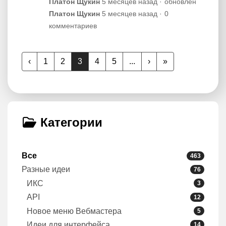
Платон Щукин
5 месяцев назад
обновлен
Платон Щукин
5 месяцев назад
0
комментариев
‹
1
2
3
4
5
...
›
»
Категории
Все
463
Разные идеи
76
ИКС
3
API
12
Новое меню Вебмастера
5
Идеи для интерфейса
14