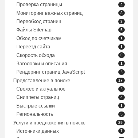
Проверка страницы
4
Мониторинг важных страниц
8
Переобход страниц
3
Файлы Sitemap
5
Обход по счетчикам
1
Переезд сайта
1
Скорость обхода
0
Заголовки и описания
1
Рендеринг страниц JavaScript
3
Представление в поиске
17
Свежее и актуальное
3
Сниппеты страниц
4
Быстрые ссылки
1
Региональность
5
Услуги и предложения в поиске
29
Источники данных
7