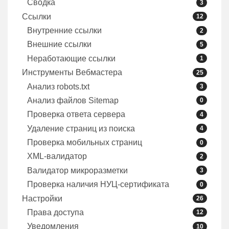
Сводка
3
Ссылки
12
Внутренние ссылки
2
Внешние ссылки
5
Неработающие ссылки
1
Инструменты Вебмастера
25
Анализ robots.txt
3
Анализ файлов Sitemap
0
Проверка ответа сервера
4
Удаление страниц из поиска
4
Проверка мобильных страниц
0
XML-валидатор
2
Валидатор микроразметки
3
Проверка наличия НУЦ-сертификата
0
Настройки
26
Права доступа
12
Уведомления
10