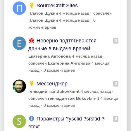
SourceCraft Sites
Платон Щукин
4 месяца назад
обновлен
Платон Щукин
4 месяца назад
0
комментариев
Неверно подтягиваются
0
данные в выдаче врачей
Екатерина Антонова
4 месяца назад
обновлен
Екатерина Антонова
4 месяца
назад
0 комментариев
Мессенджер
0
геннадий гай Bukovkin-it
4 месяца назад
обновлен
геннадий гай Bukovkin-it
4 месяца
назад
0 комментариев
Параметры ?ysclid ?srsltid ?
0
etext