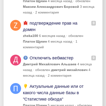
Платон Щукин
4 месяца назад
обновлен
Максим Александрович Боровой
3 месяца
назад
2 комментария
подтверждение прав на
0
домен
zheka100
6 месяцев назад
обновлен
Платон Щукин
4 месяца назад
1
комментарий
Отключить вебмастер
0
Дмитрий Михайлович Альшаев
4 месяца
назад
обновлен
дмитрий михайлович
4
месяца назад
2 комментария
Актуальные данные или от
какого числа данные базы в
"Статистике обхода"
Платон Щукин
5 месяцев назад
обновлен