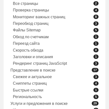
Все страницы
2
Проверка страницы
4
Мониторинг важных страниц
8
Переобход страниц
3
Файлы Sitemap
5
Обход по счетчикам
1
Переезд сайта
1
Скорость обхода
0
Заголовки и описания
1
Рендеринг страниц JavaScript
3
Представление в поиске
17
Свежее и актуальное
3
Сниппеты страниц
4
Быстрые ссылки
1
Региональность
5
Услуги и предложения в поиске
29