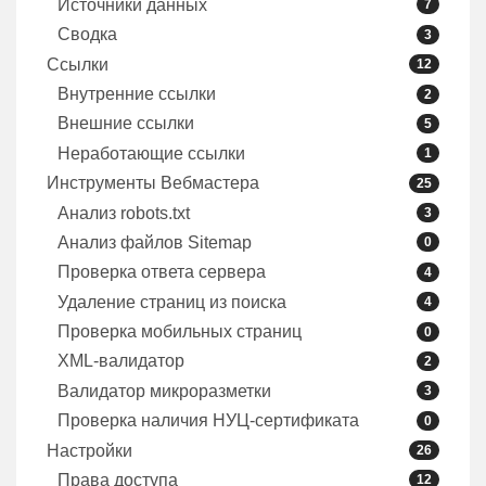
Источники данных
7
Сводка
3
Ссылки
12
Внутренние ссылки
2
Внешние ссылки
5
Неработающие ссылки
1
Инструменты Вебмастера
25
Анализ robots.txt
3
Анализ файлов Sitemap
0
Проверка ответа сервера
4
Удаление страниц из поиска
4
Проверка мобильных страниц
0
XML-валидатор
2
Валидатор микроразметки
3
Проверка наличия НУЦ-сертификата
0
Настройки
26
Права доступа
12