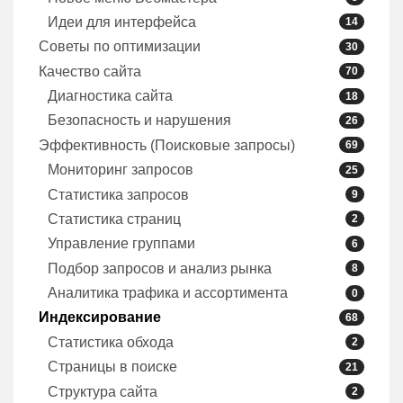
Идеи для интерфейса
14
Советы по оптимизации
30
Качество сайта
70
Диагностика сайта
18
Безопасность и нарушения
26
Эффективность (Поисковые запросы)
69
Мониторинг запросов
25
Статистика запросов
9
Статистика страниц
2
Управление группами
6
Подбор запросов и анализ рынка
8
Аналитика трафика и ассортимента
0
Индексирование
68
Статистика обхода
2
Страницы в поиске
21
Структура сайта
2