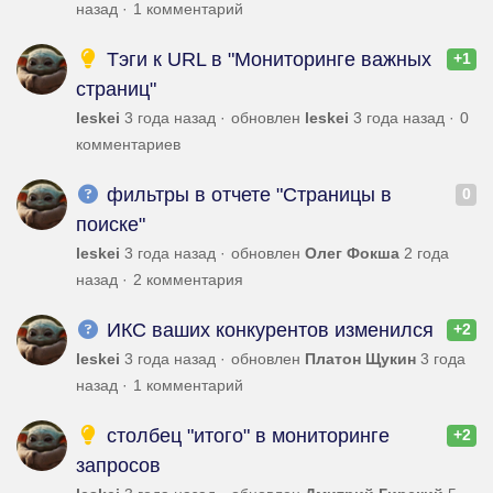
назад
1 комментарий
Тэги к URL в "Мониторинге важных
+1
страниц"
leskei
3 года назад
обновлен
leskei
3 года назад
0
комментариев
фильтры в отчете "Страницы в
0
поиске"
leskei
3 года назад
обновлен
Олег Фокша
2 года
назад
2 комментария
ИКС ваших конкурентов изменился
+2
leskei
3 года назад
обновлен
Платон Щукин
3 года
назад
1 комментарий
столбец "итого" в мониторинге
+2
запросов