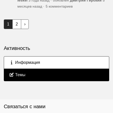
leskei
3 года назад
обновлен
Дмитрий Гирский
5
месяцев назад
5 комментариев
1
2
›
Активность
Информация
Темы
Связаться с нами