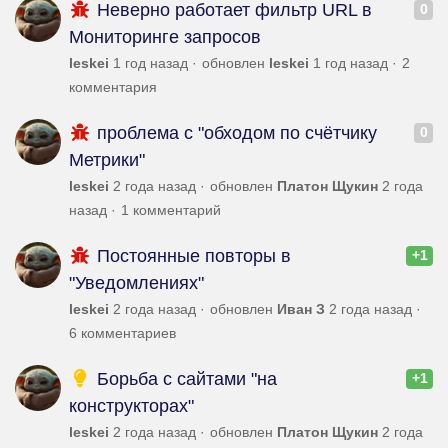
Неверно работает фильтр URL в
0
Мониторинге запросов
leskei
1 год назад
обновлен
leskei
1 год назад
2
комментария
проблема с "обходом по счётчику
0
Метрики"
leskei
2 года назад
обновлен
Платон Щукин
2 года
назад
1 комментарий
Постоянные повторы в
+1
"Уведомлениях"
leskei
2 года назад
обновлен
Иван З
2 года назад
6 комментариев
Борьба с сайтами "на
+1
конструкторах"
leskei
2 года назад
обновлен
Платон Щукин
2 года