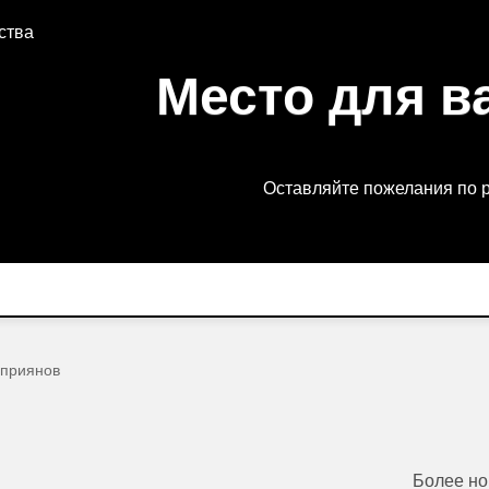
ства
Место для в
Оставляйте пожелания по 
уприянов
Более н