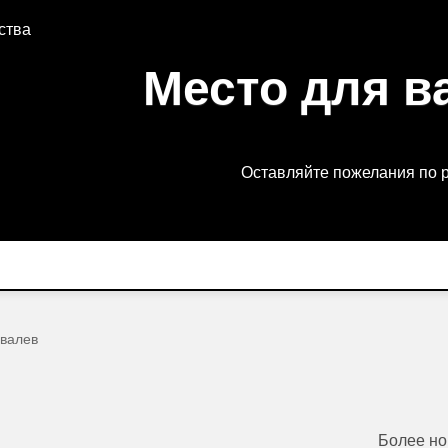
ства
Место для в
Оставляйте пожелания по 
валев
Более н