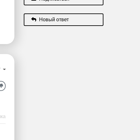
Новый ответ
у
ка