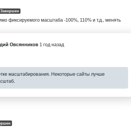
Завершен
мо фиксируемого масштаба -100%, 110% и т.д., менять
дий Овсянников
1 год назад
отке масштабирования. Некоторые сайты лучше
асштаб.
ершен