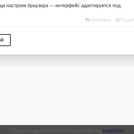
и настроек браузера — интерфейс адаптируется под
Ответить
Ссыл
ий
Портал поддержки клиентов работает на
UserEcho