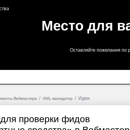
ства
Место для в
Оставляйте пожелания по 
Идеи
ументы Вебмастера
XML-валидатор
 для проверки фидов