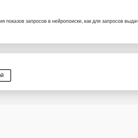
я показов запросов в нейропоиске, как для запросов выдач
в
ий