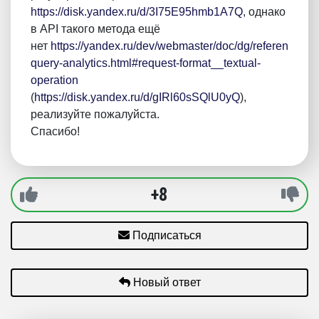
https://disk.yandex.ru/d/3I75E95hmb1A7Q
, однако
в API такого метода ещё
нет
https://yandex.ru/dev/webmaster/doc/dg/reference/hos
query-analytics.html#request-format__textual-
operation
(
https://disk.yandex.ru/d/gIRl60sSQlU0yQ
),
реализуйте пожалуйста.
Спасибо!
+8
Подписаться
Новый ответ